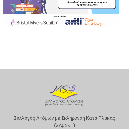
Σύλλογος Ατόμων με Σκλήρυνση Κατά Πλάκας
(ΣΑμΣΚΠ)